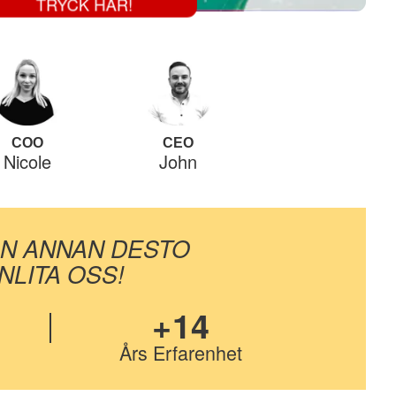
TRYCK HÄR!
COO
CEO
Nicole
John
ON ANNAN DESTO
LITA OSS!
+14
Års Erfarenhet