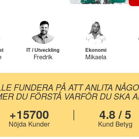
st
IT / Utveckling
Ekonomi
e
Fredrik
Mikaela
LLE FUNDERA PÅ ATT ANLITA NÅG
ER DU FÖRSTÅ VARFÖR DU SKA AN
+15700
4.8 / 5
Nöjda Kunder
Kund Betyg