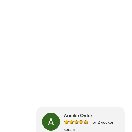
Amelie Öster
för 2 veckor
sedan