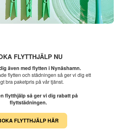
OKA FLYTTHJÄLP NU
 dig även med flytten i Nynäshamn.
åde flytten och städningen så ger vi dig ett
tigt bra paketpris på vår tjänst.
 flytthjälp så ger vi dig rabatt på
flyttstädningen.
BOKA FLYTTHJÄLP HÄR