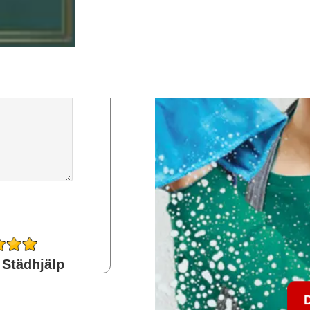
 Städhjälp
D