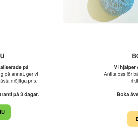
NU
B
aliserade på
Vi hjälper
g på annat, ger vi
Anlita oss för b
bästa möjliga pris.
rik
ranti på 3 dagar.
Boka även
NU