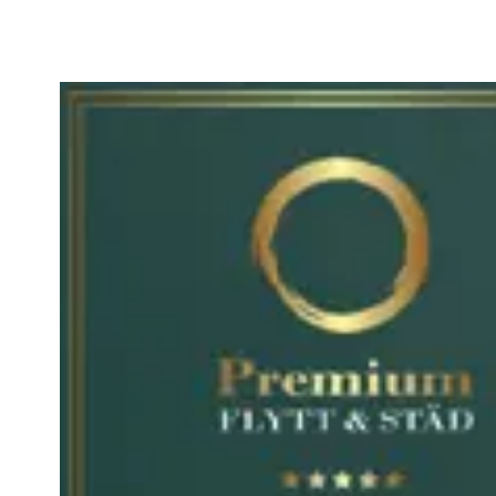
Vill du samar
med oss?
Namn: *
E-post: *