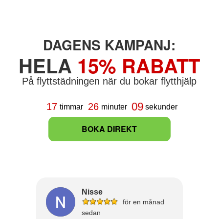
DAGENS KAMPANJ:
HELA
15% RABATT
På flyttstädningen när du bokar flytthjälp
07
17
26
timmar
minuter
sekunder
BOKA DIREKT
Nisse
för en månad
sedan