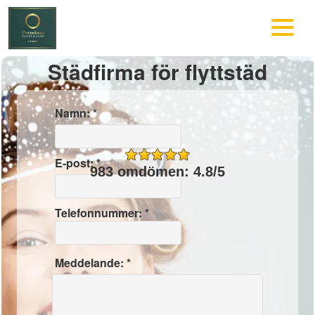
Städfirma för flyttstäd
Namn: *
E-post: *
983 omdömen: 4.8/5
Telefonnummer: *
Meddelande: *