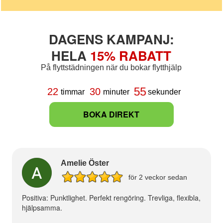
DAGENS KAMPANJ:
HELA
15% RABATT
På flyttstädningen när du bokar flytthjälp
55
22
30
timmar
minuter
sekunder
BOKA DIREKT
Amelie Öster
för 2 veckor sedan
Positiva: Punktlighet. Perfekt rengöring. Trevliga, flexibla,
hjälpsamma.