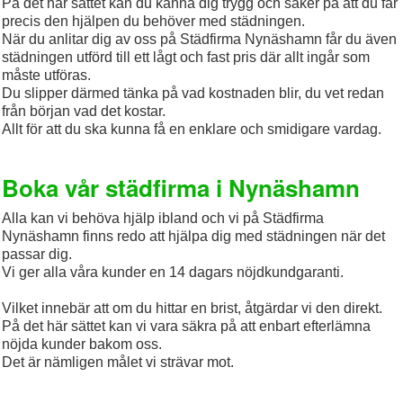
På det här sättet kan du känna dig trygg och säker på att du får
precis den hjälpen du behöver med städningen.
När du anlitar dig av oss på Städfirma Nynäshamn får du även
städningen utförd till ett lågt och fast pris där allt ingår som
måste utföras.
Du slipper därmed tänka på vad kostnaden blir, du vet redan
från början vad det kostar.
Allt för att du ska kunna få en enklare och smidigare vardag.
Boka vår städfirma i Nynäshamn
Alla kan vi behöva hjälp ibland och vi på Städfirma
Nynäshamn finns redo att hjälpa dig med städningen när det
passar dig.
Vi ger alla våra kunder en 14 dagars nöjdkundgaranti.
Vilket innebär att om du hittar en brist, åtgärdar vi den direkt.
På det här sättet kan vi vara säkra på att enbart efterlämna
nöjda kunder bakom oss.
Det är nämligen målet vi strävar mot.